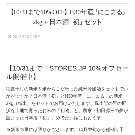
【
10/3
1
ま
で
10%OF
F
】
H30年
産
「
に
こ
ま
る
」
2kg＋日本
酒
「
初
」
セ
ッ
ト
2018年10月29日
【10/31まで！STORES.JP 10%オフセー
ル開催中】
稲置干しの新米＆米からこだわった純米吟醸酒をセットでい
かがですか？日本酒「初」とH30年産「にこまる」の新米
2kg（精米）をセットでお届けいたします。風土記の里の肥
沃な土地で育ったお米の「初物」と、農家・初田源三の夢が
詰まった日本酒「初」、めでたい席にもどうぞ、
※新米の量には限りがございます。10月中旬から稲刈り予