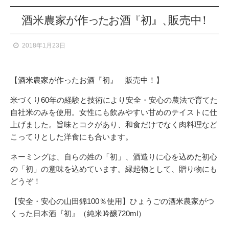
酒米農
家
が
作
っ
た
お
酒
『
初
』
、
販売
中
！
2018年1月23日
【酒米農家が作ったお酒『初』 販売中！】
米づくり60年の経験と技術により安全・安心の農法で育てた
自社米のみを使用。女性にも飲みやすい甘めのテイストに仕
上げました。旨味とコクがあり、和食だけでなく肉料理など
こってりとした洋食にも合います。
ネーミングは、自らの姓の「初」、酒造りに心を込めた初心
の「初」の意味を込めています。縁起物として、贈り物にも
どうぞ！
【安全・安心の山田錦100％使用】ひょうごの酒米農家がつ
くった日本酒『初』（純米吟醸720ml）