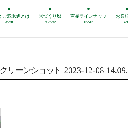
うご酒米処とは
米づくり暦
商品ラインナップ
お客
about
calendar
line-up
voi
ク
リ
ー
ン
シ
ョ
ッ
ト
2023-12-08 14.09